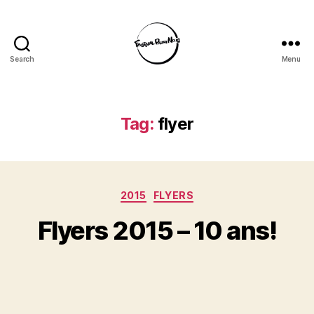
Search
Menu
Festival
Parmi
Nous
Tag:
flyer
Categories
2015
FLYERS
Flyers 2015 – 10 ans!