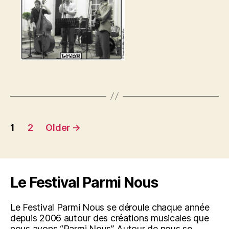
Posts
1
2
Older
→
pagination
Le Festival Parmi Nous
Le Festival Parmi Nous se déroule chaque année
depuis 2006 autour des créations musicales que
nous avons “Parmi Nous”. Autour de nous se