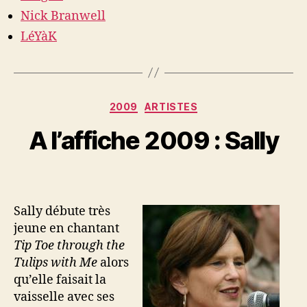
Nick Branwell
LéYàK
Categories
2009
ARTISTES
A l’affiche 2009 : Sally
Sally débute très
jeune en chantant
Tip Toe through the
Tulips with Me
alors
qu’elle faisait la
vaisselle avec ses