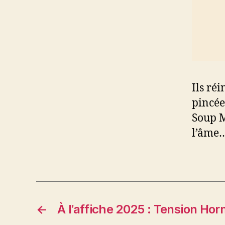
Ils ré
pincée
Soup M
l’âme…
←
À l’affiche 2025 : Tension Ho