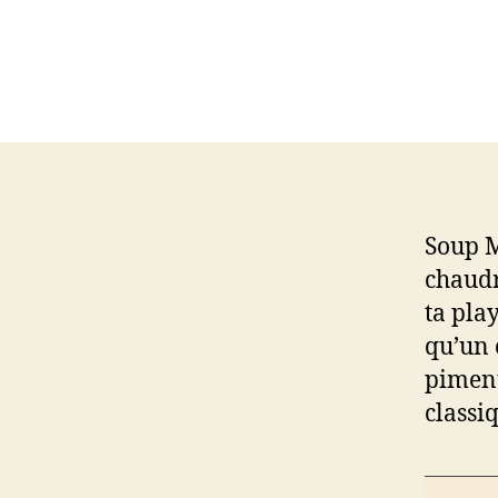
Soup M
chaudr
ta pla
qu’un 
piment
classi