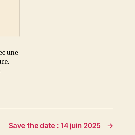
vec une
uce.
e
Save the date : 14 juin 2025
→