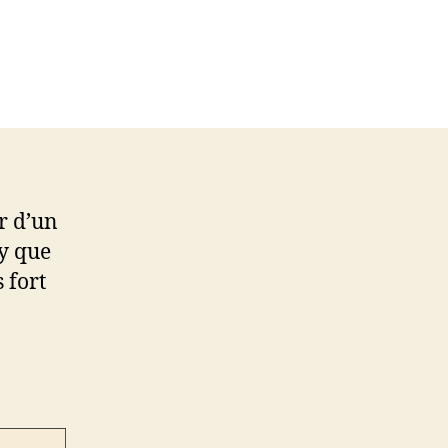
r d’un
ky que
 fort