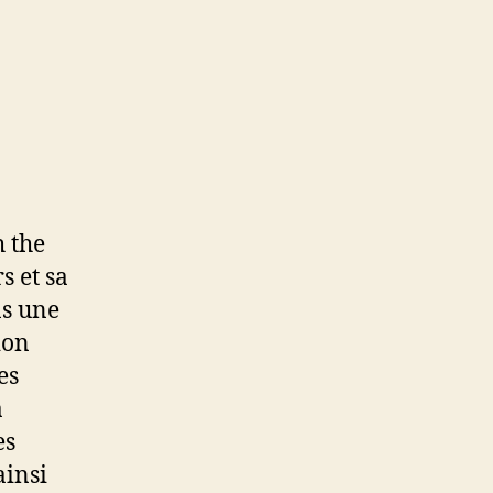
h the
s et sa
ns une
ion
es
a
es
ainsi