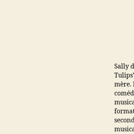
Sally 
Tulips”
mère. 
comédi
musica
format
second
musica