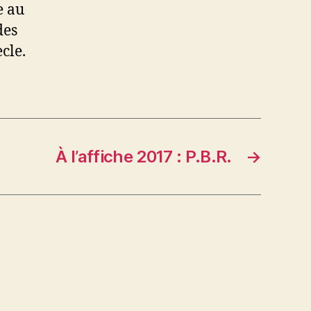
e au
des
cle.
À l’affiche 2017 : P.B.R.
→