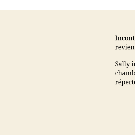
Incont
revien
Sally 
chambr
répert