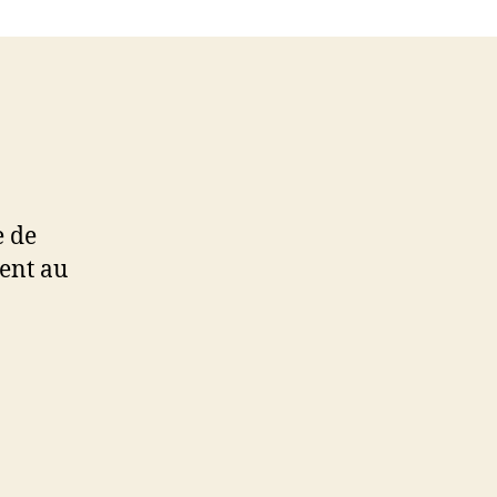
e de
ient au