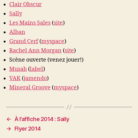
Clair Obscur
Sally
Les Mains Sales
(
site
)
Alban
Grand Cerf
(
myspace
)
Rachel Ann Morgan
(
site
)
Scène ouverte (venez jouer!)
Musah
(
label
)
VAK
(
jamendo
)
Mineral Groove
(
myspace
)
←
À l’affiche 2014 : Sally
→
Flyer 2014