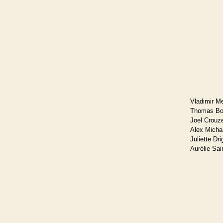
Vladimir Me
Thomas Bou
Joel Crouz
Alex Michaa
Juliette Dri
Aurélie Sai