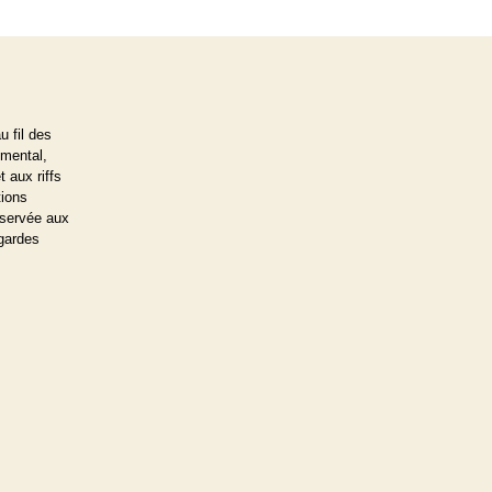
 fil des
imental,
 aux riffs
tions
réservée aux
-gardes