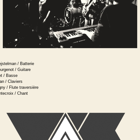
jstelman / Batterie
rgenot / Guitare
et / Basse
n / Claviers
gny / Flute traversière
ntecroix / Chant