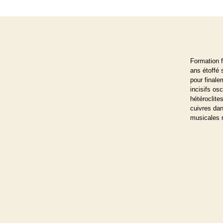
Formation f
ans étoffé 
pour finale
incisifs os
hétéroclite
cuivres dan
musicales r