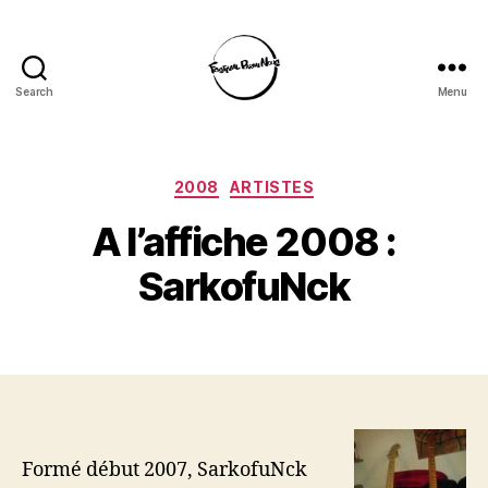
Search
Menu
Festival
Parmi
Nous
Categories
2008
ARTISTES
A l’affiche 2008 :
SarkofuNck
Formé début 2007, SarkofuNck